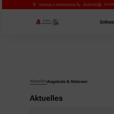
Schillerstr. 2
,
64354
Reinheim
061624705
061628
Online
Aktuelles
Angebote & Aktionen
Aktuelles