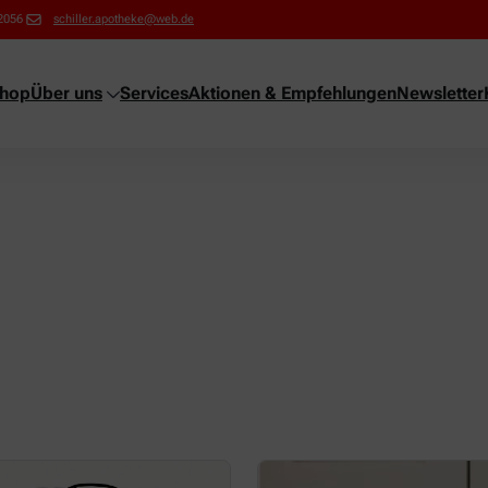
2056
schiller.apotheke@web.de
shop
Über uns
Services
Aktionen & Empfehlungen
Newsletter