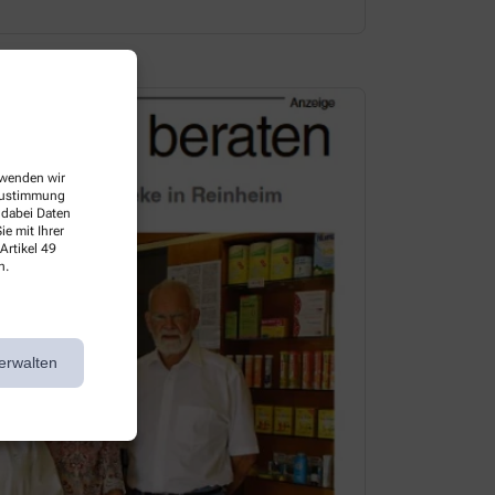
erwenden wir
 Zustimmung
 dabei Daten
e mit Ihrer
Artikel 49
n.
erwalten