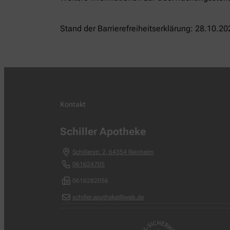
Stand der Barrierefreiheitserklärung: 28.10.20
Kontakt
Schiller Apotheke
Schillerstr. 2
,
64354
Reinheim
061624705
0616282056
schiller.apotheke@web.de