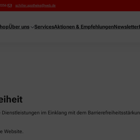
2056
schiller.apotheke@web.de
shop
Über uns
Services
Aktionen & Empfehlungen
Newsletter
eiheit
e Dienstleistungen im Einklang mit dem Barrierefreiheitsstärku
ese Website.