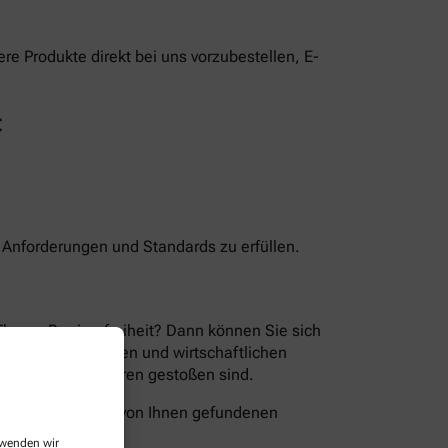
e Produkte direkt bei uns vorzubestellen, E-
t
n Anforderungen und Standards zu erfüllen.
Thema Barrierefreiheit? Dann können Sie sich
en der technischen und wirtschaftlichen
ion Sie auf Barrieren gestoßen sind.
folgende Wege die von Ihnen gefundenen
erwenden wir