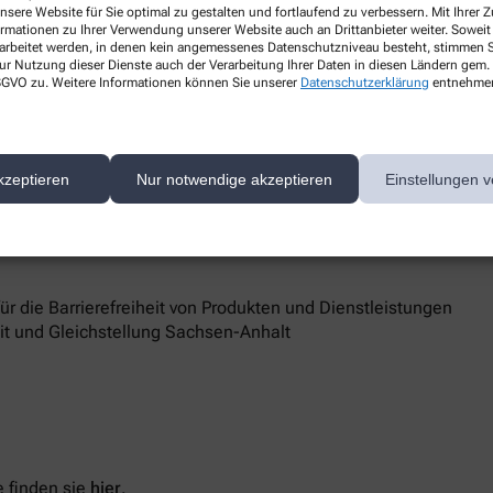
nsere Website für Sie optimal zu gestalten und fortlaufend zu verbessern. Mit Ihrer
ormationen zu Ihrer Verwendung unserer Website auch an Drittanbieter weiter. Soweit
rarbeitet werden, in denen kein angemessenes Datenschutzniveau besteht, stimmen Si
ur Nutzung dieser Dienste auch der Verarbeitung Ihrer Daten in diesen Ländern gem. 
 DSGVO zu. Weitere Informationen können Sie unserer
Datenschutzerklärung
entnehme
im
d Marktüberwachungsbehörde
kzeptieren
Nur notwendige akzeptieren
Einstellungen v
 Barrierefreiheit keine zufriedenstellenden Antworten erhalten,
sstelle unterstützt Sie dabei, ihre Rechte geltend zu machen.
 die Barrierefreiheit von Produkten und Dienstleistungen
eit und Gleichstellung Sachsen-Anhalt
 finden sie
hier
.