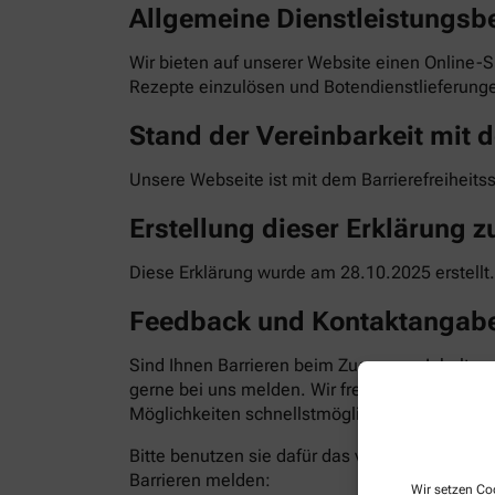
Allgemeine Dienstleistungsb
Wir bieten auf unserer Website einen Online-S
Rezepte einzulösen und Botendienstlieferunge
Stand der Vereinbarkeit mit d
Unsere Webseite ist mit dem Barrierefreiheits
Erstellung dieser Erklärung zu
Diese Erklärung wurde am 28.10.2025 erstellt.
Feedback und Kontaktangab
Sind Ihnen Barrieren beim Zugang zu Inhalten
gerne bei uns melden. Wir freuen uns auf Ihr
Möglichkeiten schnellstmöglich zu beheben. Bit
Bitte benutzen sie dafür das vorgesehene Kon
Barrieren melden:
Wir setzen Coo