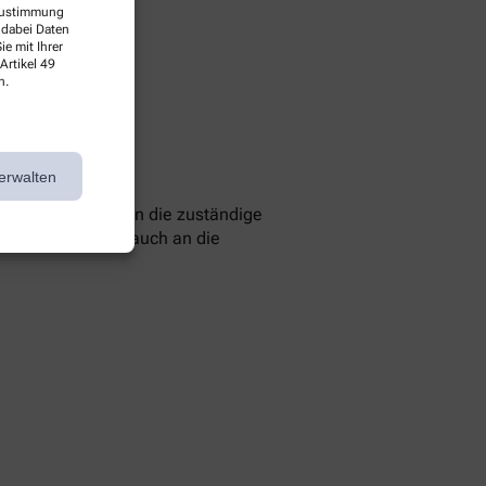
 Zustimmung
 dabei Daten
e mit Ihrer
Artikel 49
n.
erwalten
 können Sie sich an die zuständige
 Sie können sich auch an die