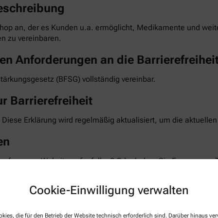
eschreibung
hop an, der es Kunden u.a. ermöglicht, Medikamente und weiter
n zu vereinbaren.
en Anforderungen an die Barrierefreihei
stärkungsgesetz (BFSG) vollständig vereinbar.
r Barrierefreiheit
 Diese Erklärung wird regelmäßig aktualisiert, um die aktuelle
en
 auf unserer Website aufgefallen? Oder haben Sie Fragen zum 
 Feedback und bemühen uns, die gemeldeten Barrieren im Rahm
te teilen Sie uns mit, auf welcher Seite und bei welcher Funkt
Cookie-Einwilligung verwalten
taktformular auf unserer Website. Sie können uns auch über 
kies, die für den Betrieb der Website technisch erforderlich sind. Darüber hinaus v