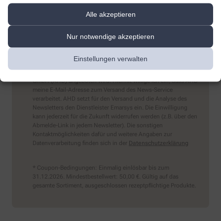
Alle akzeptieren
Sind Sie ein Mensch? Dann wählen Sie bitte
den Stern
Nur notwendige akzeptieren
Einstellungen verwalten
Ich möchte den im Namen meiner Apotheke versandten News-
Service abonnieren, der von der Alliance Healthcare Deutschland
GmbH (AHD) angeboten wird. Hiermit willige ich ein, dass AHD
meine E-Mail-Adresse zum Versand des News-Service
verarbeitet. AHD setzt für den Versand und die Analyse des
Newsletters den Dienstleister Emarsys ein. Die Einwilligung
kann jederzeit für die Zukunft widerrufen werden (z.B. über den
Abmelde-Link in jedem Newsletter). Die sonstigen
Kontaktmöglichkeiten dafür und weitere Angaben zur
Datenverarbeitung finden sich in der
Datenschutzerklärung
* Coupon-Bedingungen: Einmalig einlösbar bis zum
31.12.2026. Mindestbestellwert: 50,00 €. Gültig auf das
gesamte Sortiment, ausgeschlossen rezeptpflichtige Produkte.