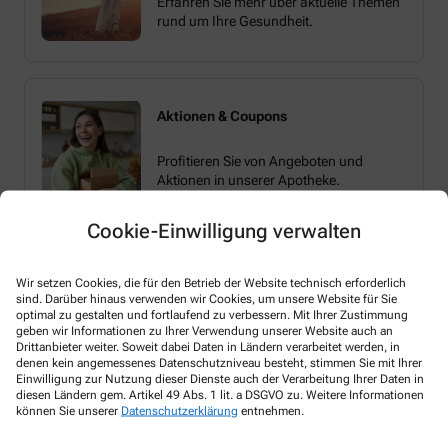
Erfahren Sie mehr über aktuelle Themen
rund um Ihre Gesundheit.
Aktionen & Coupons
Profitieren Sie von Angeboten und
Aktionen in unserer Apotheke.
Cookie-Einwilligung verwalten
Wir setzen Cookies, die für den Betrieb der Website technisch erforderlich
sind. Darüber hinaus verwenden wir Cookies, um unsere Website für Sie
optimal zu gestalten und fortlaufend zu verbessern. Mit Ihrer Zustimmung
geben wir Informationen zu Ihrer Verwendung unserer Website auch an
Melden Sie sich hier an und sichern Sie sich
Drittanbieter weiter. Soweit dabei Daten in Ländern verarbeitet werden, in
denen kein angemessenes Datenschutzniveau besteht, stimmen Sie mit Ihrer
Ihren 10% Gutschein* für unsere Apotheke
Einwilligung zur Nutzung dieser Dienste auch der Verarbeitung Ihrer Daten in
diesen Ländern gem. Artikel 49 Abs. 1 lit. a DSGVO zu. Weitere Informationen
können Sie unserer
Datenschutzerklärung
entnehmen.